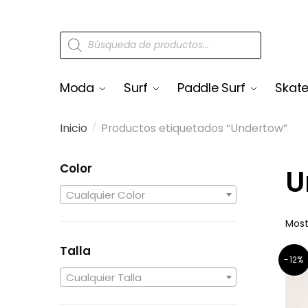
Moda
Surf
Paddle Surf
Skat
Inicio
Productos etiquetados “Undertow”
/
Color
U
Cualquier Color
Most
Talla
-12%
Cualquier Talla