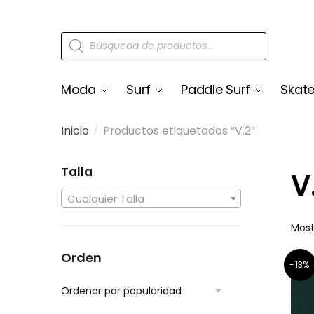
Moda
Surf
Paddle Surf
Skat
Inicio
Productos etiquetados “V.2”
/
Talla
V
Cualquier Talla
Most
Orden
-13%