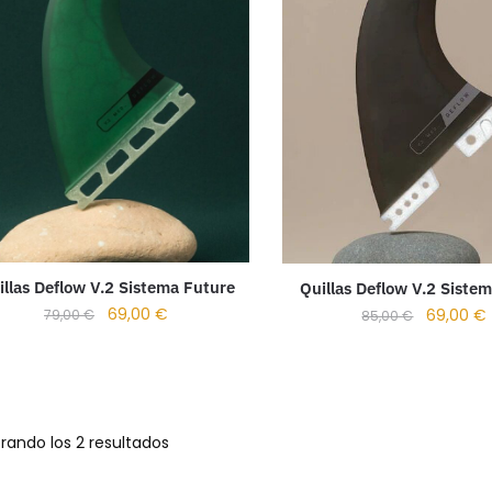
illas Deflow V.2 Sistema Future
Quillas Deflow V.2 Siste
69,00
€
69,00
€
79,00
€
85,00
€
rando los 2 resultados