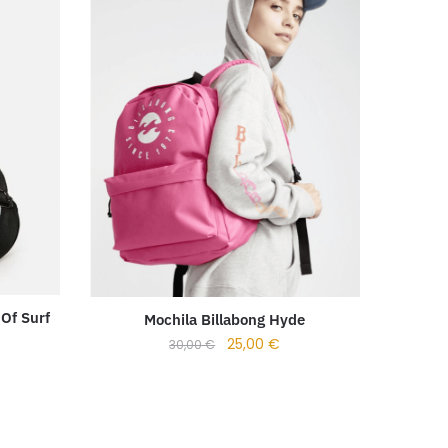
 Of Surf
Mochila Billabong Hyde
25,00
€
30,00
€