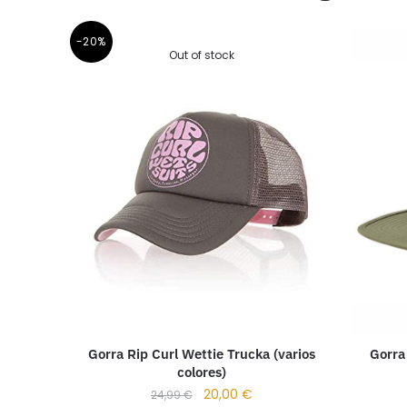
-20%
Out of stock
Gorra Rip Curl Wettie Trucka (varios
Gorra 
colores)
20,00
€
24,99
€