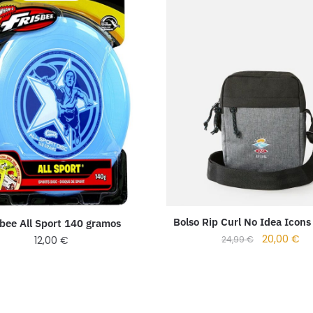
Bolso Rip Curl No Idea Icons
sbee All Sport 140 gramos
20,00
€
12,00
€
24,99
€