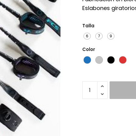
Eslabones giratorios
Talla
6
7
9
Color