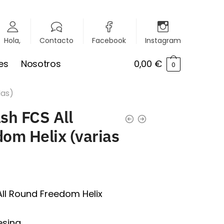
Hola,
Contacto
Facebook
Instagram
es
Nosotros
0,00
€
0
das)
sh FCS All
om Helix (varias
ll Round Freedom Helix
esina.