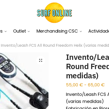
es
Outlet
Merchandising CSC
Actividad
Invento/Leash FCS All Round Freedom Helix (varias medi
Invento/Lea
🔍
Round Freed
medidas)
55,00
€
-
65,00
€
Invento/Leash FCS A
(varias medidas)
Fabricación en Bior