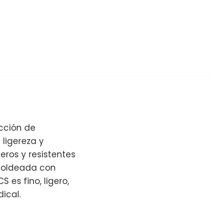
ucción de
 ligereza y
geros y resistentes
 moldeada con
 es fino, ligero,
ical.