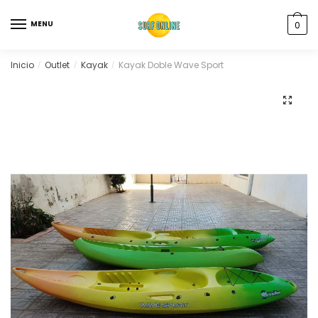
MENU
0
Inicio
Outlet
Kayak
Kayak Doble Wave Sport
/
/
/
🔍