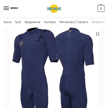
MENU
0
Inicio
Surf
Neoprenos
Hombre
Primavera / Verano
Neopreno V
/
/
/
/
/
🔍