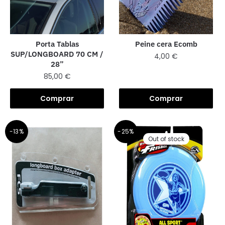
Porta Tablas
Peine cera Ecomb
SUP/LONGBOARD 70 CM /
4,00
€
28”
85,00
€
Comprar
Comprar
-13%
-25%
Out of stock