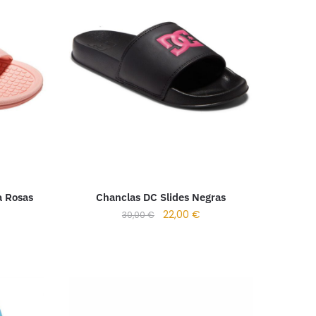
a Rosas
Chanclas DC Slides Negras
22,00
€
30,00
€