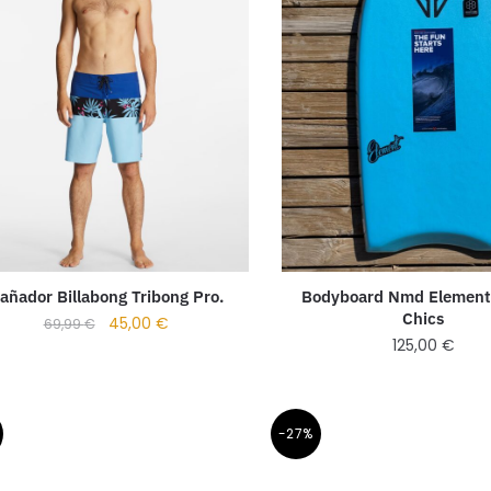
añador Billabong Tribong Pro.
Bodyboard Nmd Element
Chics
45,00
€
69,99
€
125,00
€
-27%