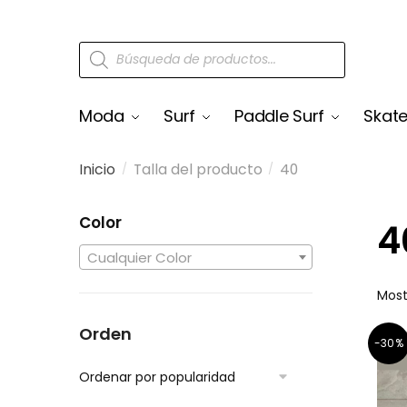
Moda
Surf
Paddle Surf
Skat
Inicio
Talla del producto
40
/
/
Color
4
Cualquier Color
Most
Orden
-30%