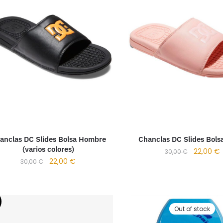
Chanclas DC Slides Bols
anclas DC Slides Bolsa Hombre
(varios colores)
22,00
€
30,00
€
22,00
€
30,00
€
Out of stock