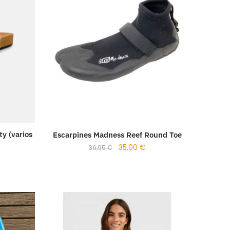
ty (varios
Escarpines Madness Reef Round Toe
35,00
€
36,95
€