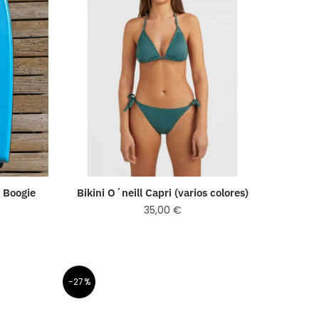
 Boogie
Bikini O´neill Capri (varios colores)
35,00
€
-27%