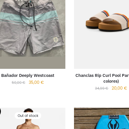
Bañador Deeply Westcoast
Chanclas Rip Curl Pool Par
colores)
35,00
€
50,00
€
20,00
€
34,99
€
Out of stock