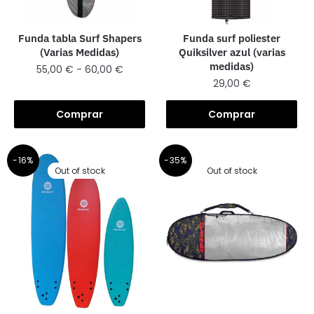
Funda tabla Surf Shapers
Funda surf poliester
(Varias Medidas)
Quiksilver azul (varias
medidas)
55,00
€
-
60,00
€
29,00
€
Comprar
Comprar
-16%
-35%
Out of stock
Out of stock