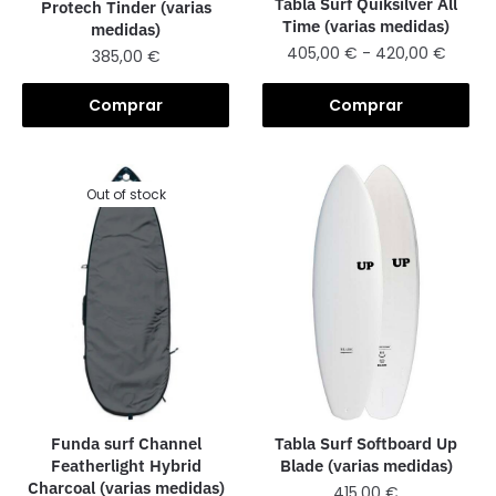
Tabla Surf Quiksilver All
Protech Tinder (varias
Time (varias medidas)
medidas)
405,00
€
-
420,00
€
385,00
€
Comprar
Comprar
Out of stock
Tabla Surf Softboard Up
Funda surf Channel
Blade (varias medidas)
Featherlight Hybrid
Charcoal (varias medidas)
415,00
€