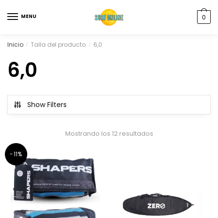
MENU
0
Inicio
Talla del producto
6,0
/
/
6,0
Show Filters
Mostrando los 12 resultados
-11%