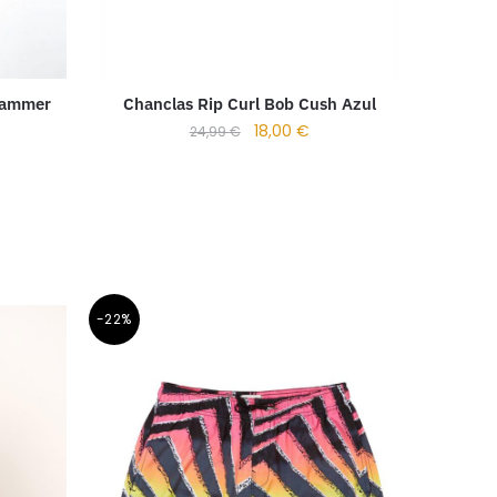
Jammer
Chanclas Rip Curl Bob Cush Azul
)
18,00
€
24,99
€
-22%