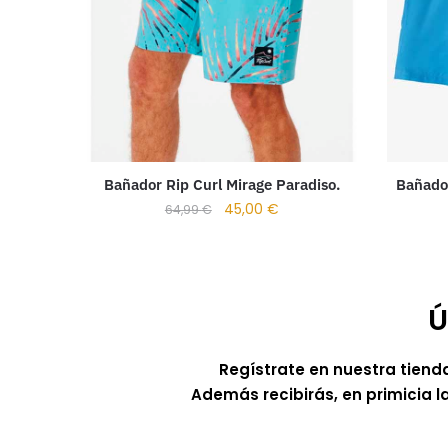
Bañador
Bañador Rip Curl Mirage Paradiso.
45,00
€
64,99
€
Ú
Regístrate en nuestra tiend
Además recibirás, en primicia l