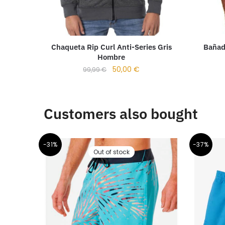
Bañad
Chaqueta Rip Curl Anti-Series Gris
Hombre
50,00
€
99,99
€
Customers also bought
-31%
-37%
Out of stock