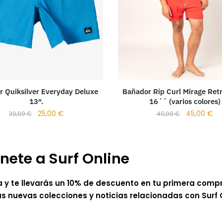
 Quiksilver Everyday Deluxe
Bañador Rip Curl Mirage Ret
13″.
16´´ (varios colores)
25,00
€
45,00
€
39,99
€
49,99
€
nete a Surf Online
a y te llevarás un 10% de descuento en tu primera comp
as nuevas colecciones y noticias relacionadas con Surf 