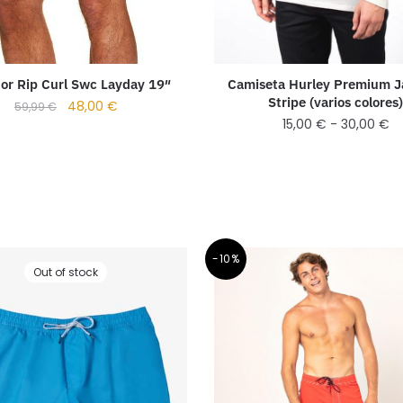
or Rip Curl Swc Layday 19″
Camiseta Hurley Premium 
Stripe (varios colores
48,00
€
59,99
€
15,00
€
-
30,00
€
-10%
Out of stock