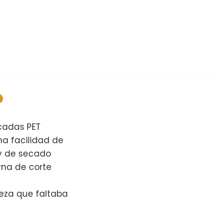
icadas PET
na facilidad de
 y de secado
erna de corte
ieza que faltaba