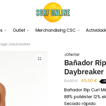
es
Outlet
Merchandising CSC
Actividad
irage Daybreaker
¡Oferta!
🔍
Bañador Rip
Daybreaker
45,00
€
64,99
€
-3
Bañador Rip Curl Mi
88% poliéster 12% e
Secado rápido.