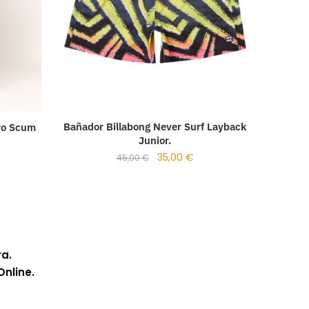
Bañador Billabong Never Surf Layback
ro Scum
Junior.
35,00
€
45,00
€
ra.
Online.