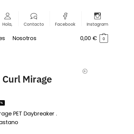
Hola,
Contacto
Facebook
Instagram
es
Nosotros
0,00
€
0
 Curl Mirage
1%
rage PET Daybreaker .
lastano