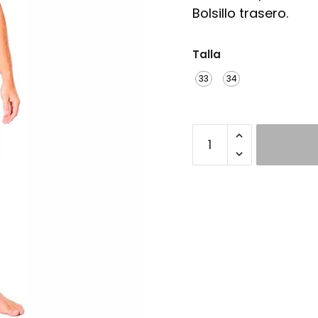
Bolsillo trasero.
Talla
33
34