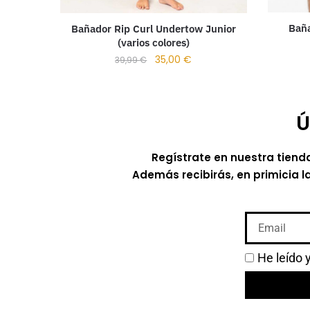
Baña
Bañador Rip Curl Undertow Junior
(varios colores)
35,00
€
39,99
€
Ú
Regístrate en nuestra tiend
Además recibirás, en primicia l
He leído 