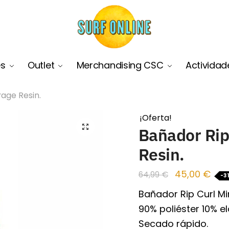
es
Outlet
Merchandising CSC
Actividad
rage Resin.
¡Oferta!
🔍
Bañador Rip
Resin.
45,00
€
64,99
€
-3
Bañador Rip Curl Mi
90% poliéster 10% e
Secado rápido.