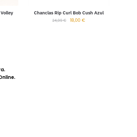
 Volley
Chanclas Rip Curl Bob Cush Azul
18,00
€
24,99
€
ra.
Online.