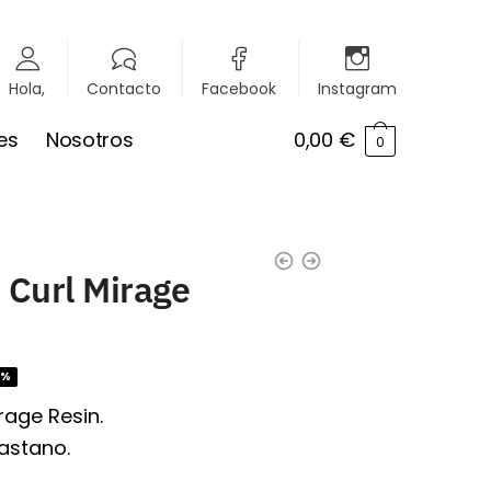
Hola,
Contacto
Facebook
Instagram
es
Nosotros
0,00
€
0
 Curl Mirage
1%
rage Resin.
lastano.