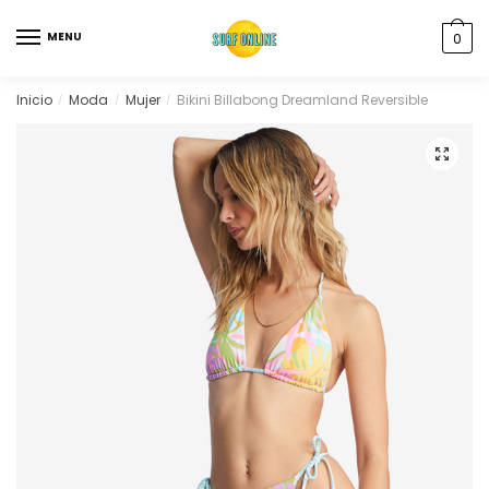
MENU
0
Inicio
Moda
Mujer
Bikini Billabong Dreamland Reversible
/
/
/
🔍