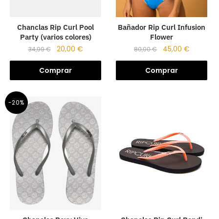
Chanclas Rip Curl Pool
Bañador Rip Curl Infusion
Party (varios colores)
Flower
20,00
€
45,00
€
34,99
€
80,00
€
Comprar
Comprar
-20%