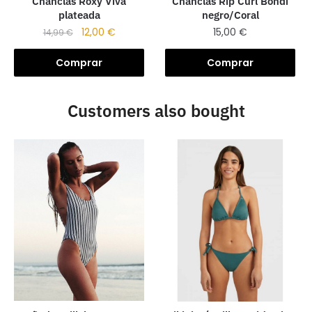
Chanclas Roxy Viva
Chanclas Rip Curl Bondi
plateada
negro/Coral
12,00
€
15,00
€
14,99
€
Comprar
Comprar
Customers also bought