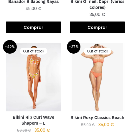
Bañador Billabong Rayas
Bikini O´neill Capri (varios
colores)
45,00
€
35,00
€
Comprar
Comprar
-42%
-37%
Out of stock
Out of stock
Bikini Rip Curl Wave
Bikini Roxy Classics Beach
Shapers – L
35,00
€
55,99
€
35,00
€
59,99
€