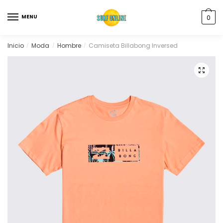
MENU
0
Inicio
Moda
Hombre
Camiseta Billabong Inversed
/
/
/
🔍