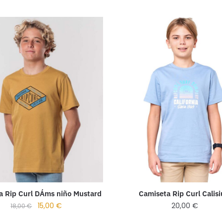
a Rip Curl DÁms niño Mustard
Camiseta Rip Curl Calis
15,00
€
20,00
€
18,00
€