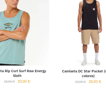
ta Rip Curl Surf Raw Energy
Camiseta DC Star Pocket (
Sloth
colores)
20,00
€
20,00
€
29,99
€
22,99
€