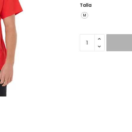
Talla
M