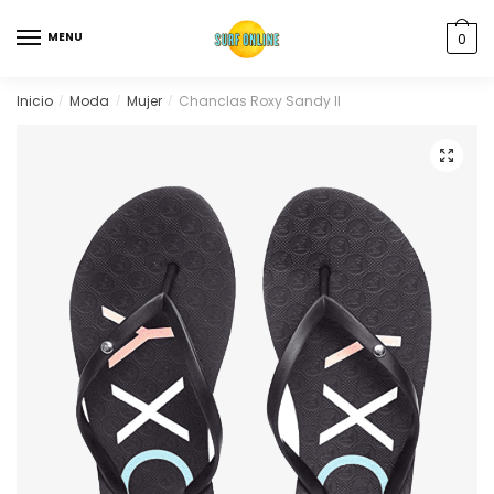
MENU
0
Inicio
Moda
Mujer
Chanclas Roxy Sandy II
/
/
/
🔍