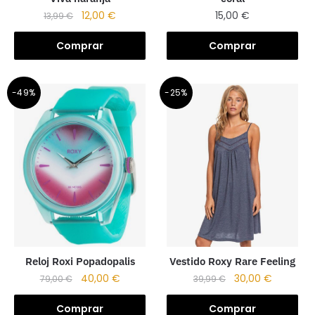
12,00
€
15,00
€
13,99
€
Comprar
Comprar
-49%
-25%
Reloj Roxi Popadopalis
Vestido Roxy Rare Feeling
40,00
€
30,00
€
79,00
€
39,99
€
Comprar
Comprar