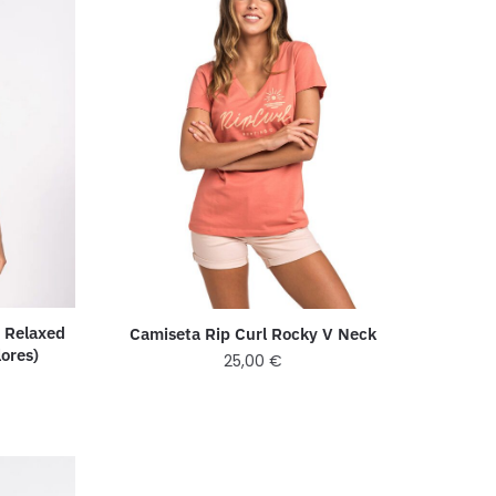
s Relaxed
Camiseta Rip Curl Rocky V Neck
lores)
25,00
€