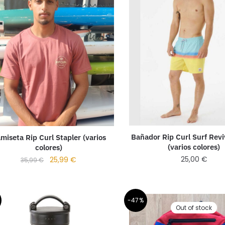
Bañador Rip Curl Surf Revi
miseta Rip Curl Stapler (varios
(varios colores)
colores)
25,00
€
25,99
€
35,99
€
-47%
Out of stock