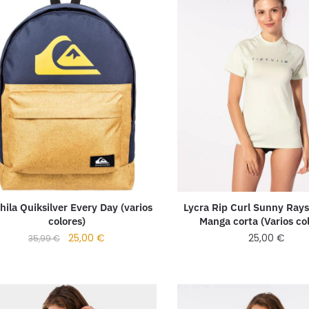
ila Quiksilver Every Day (varios
Lycra Rip Curl Sunny Ray
colores)
Manga corta (Varios co
25,00
€
25,00
€
35,99
€