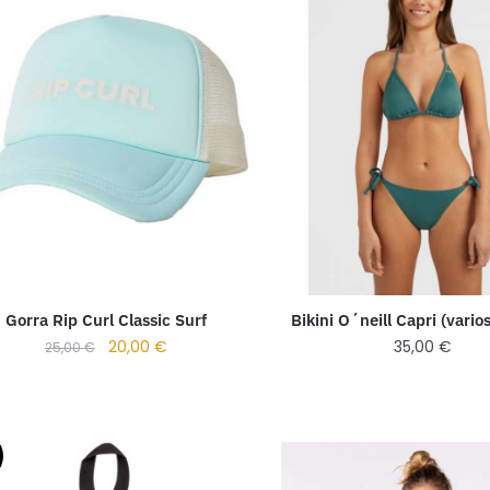
Gorra Rip Curl Classic Surf
Bikini O´neill Capri (vario
20,00
€
35,00
€
25,00
€