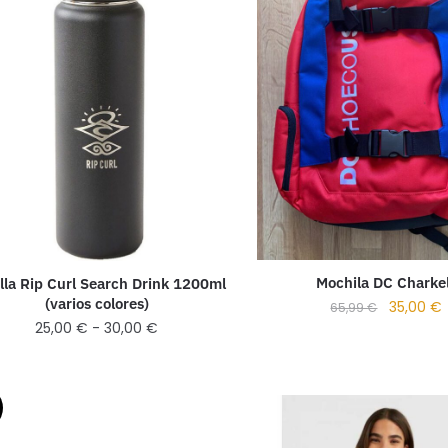
Mochila DC Charke
lla Rip Curl Search Drink 1200ml
(varios colores)
35,00
€
65,99
€
25,00
€
-
30,00
€