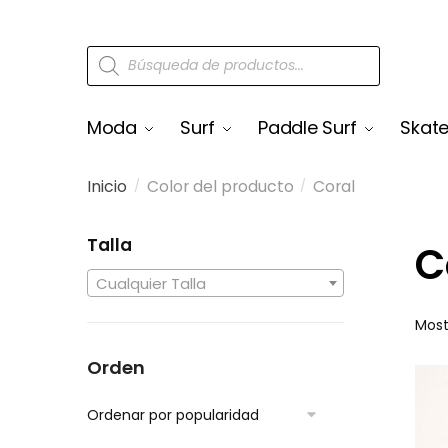
Moda
Surf
Paddle Surf
Skat
Inicio
Color del producto
Coral
/
/
Talla
C
Cualquier Talla
Most
Orden