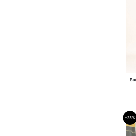
Bañ
-28%