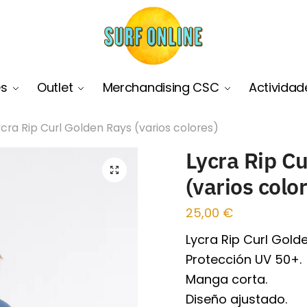
es
Outlet
Merchandising CSC
Actividad
ycra Rip Curl Golden Rays (varios colores)
Lycra Rip C
🔍
(varios colo
25,00
€
Lycra Rip Curl Gold
Protección UV 50+.
Manga corta.
Diseño ajustado.