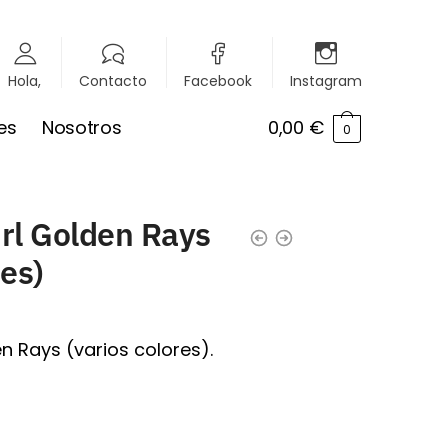
Hola,
Contacto
Facebook
Instagram
es
Nosotros
0,00
€
0
url Golden Rays
res)
en Rays (varios colores).