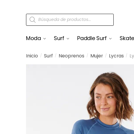
Moda
Surf
Paddle Surf
Skat
Inicio
Surf
Neoprenos
Mujer
Lycras
L
/
/
/
/
/