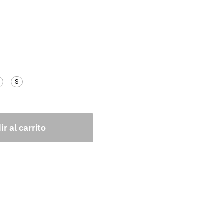
M
S
r al carrito