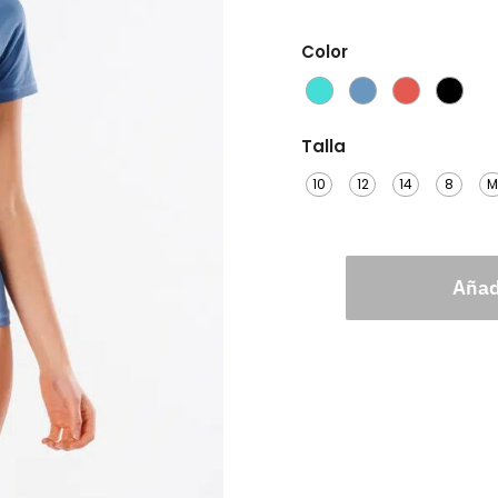
Color
Talla
10
12
14
8
Añadi