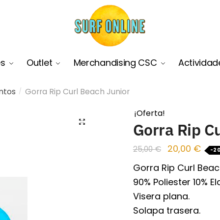
es
Outlet
Merchandising CSC
Actividad
ntos
Gorra Rip Curl Beach Junior
/
¡Oferta!
🔍
Gorra Rip C
20,00
€
25,00
€
-2
Gorra Rip Curl Beac
90% Poliester 10% El
Visera plana.
Solapa trasera.