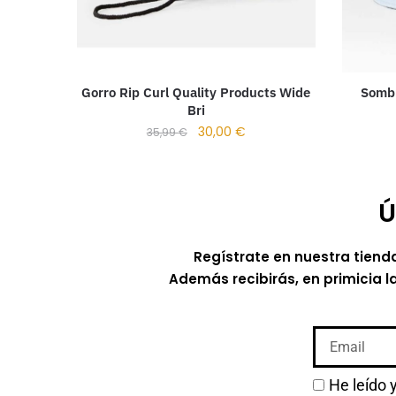
Gorro Rip Curl Quality Products Wide
Sombr
Bri
30,00
€
35,99
€
Ú
Regístrate en nuestra tiend
Además recibirás, en primicia l
He leído 