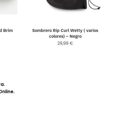
id Brim
Sombrero Rip Curl Wetty ( varios
colores) – Negro
29,99
€
ra.
Online.