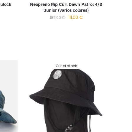
nulock
Neopreno Rip Curl Dawn Patrol 4/3
Junior (varios colores)
111,00
€
185,00
€
Out of stock