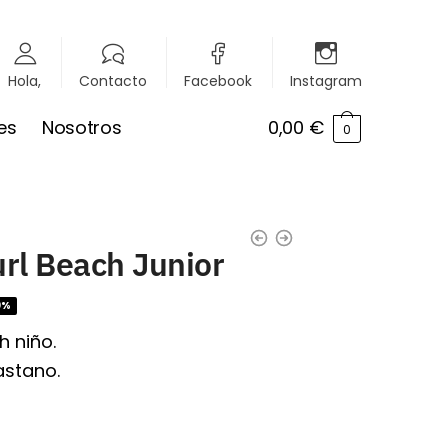
Hola,
Contacto
Facebook
Instagram
es
Nosotros
0,00
€
0
url Beach Junior
0%
h niño.
astano.