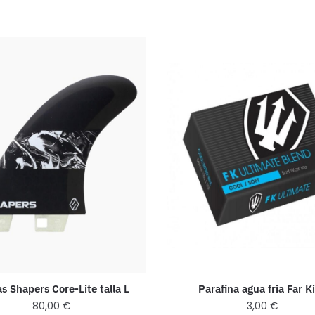
as Shapers Core-Lite talla L
Parafina agua fria Far K
80,00
€
3,00
€