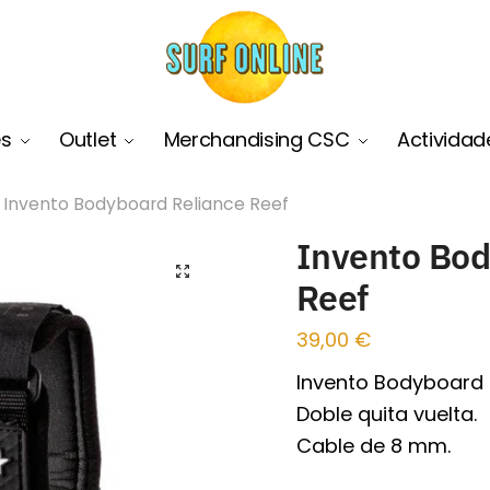
es
Outlet
Merchandising CSC
Actividad
Invento Bodyboard Reliance Reef
Invento Bod
🔍
Reef
39,00
€
Invento Bodyboard 
Doble quita vuelta.
Cable de 8 mm.