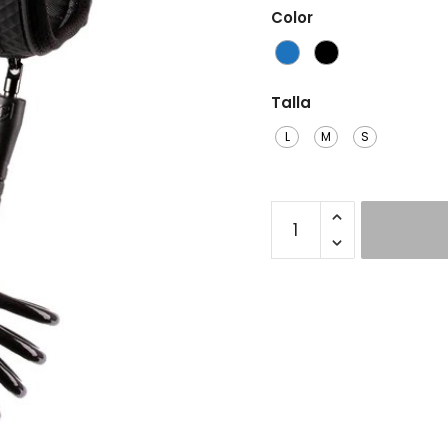
Color
Talla
L
M
S