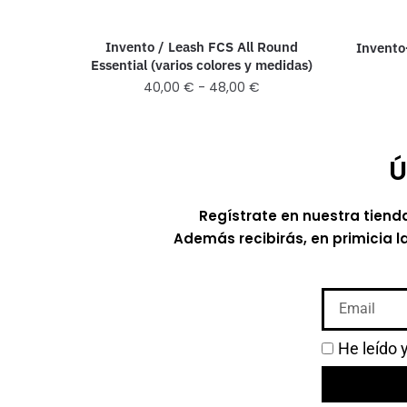
Invento / Leash FCS All Round
Invento
Essential (varios colores y medidas)
40,00
€
-
48,00
€
Ú
Regístrate en nuestra tiend
Además recibirás, en primicia l
He leído 