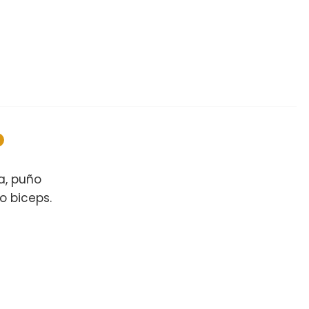
a, puño
o biceps.