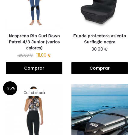
Neopreno Rip Curl Dawn
Funda protectora asiento
Patrol 4/3 Junior (varios
Surflogic negra
colores)
30,00
€
111,00
€
185,00
€
Comprar
Comprar
-35%
Out of stock