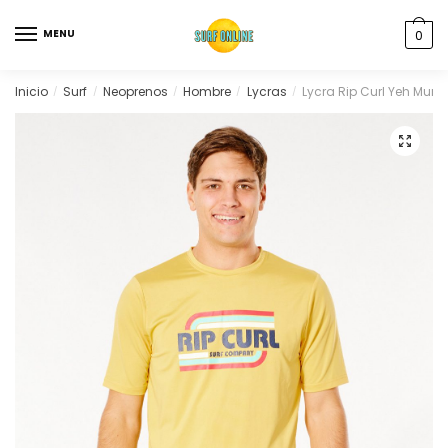
MENU
0
Inicio
Surf
Neoprenos
Hombre
Lycras
Lycra Rip Curl Yeh Mum
/
/
/
/
/
🔍