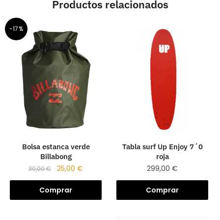
Productos relacionados
-17%
Tabla surf Up Enjoy 7´0
Bolsa estanca verde
roja
Billabong
299,00
€
25,00
€
30,00
€
Comprar
Comprar