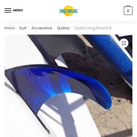
MENU
0
Inicio
Surf
Accesorios
Quillas
Quilla Long Board 9´
/
/
/
/
🔍