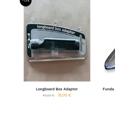
-13%
Funda 
Longboard Box Adapter
35,00
€
40,00
€