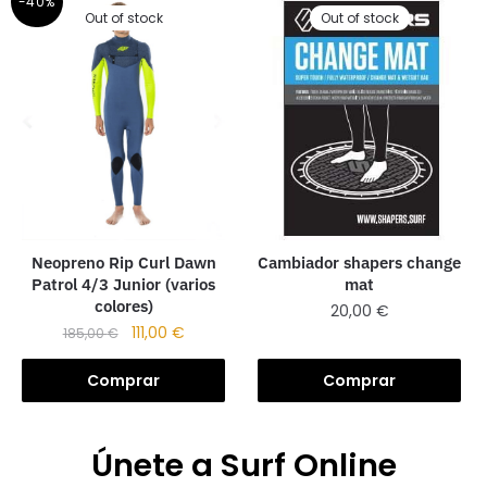
-40%
Out of stock
Out of stock
Cambiador shapers change
Neopreno Rip Curl Dawn
mat
Patrol 4/3 Junior (varios
colores)
20,00
€
111,00
€
185,00
€
Comprar
Comprar
Únete a Surf Online