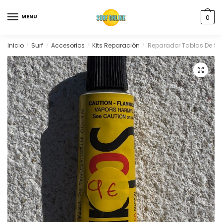
MENU
0
Inicio
Surf
Accesorios
Kits Reparación
Reparador Tablas De Surf
/
/
/
/
🔍