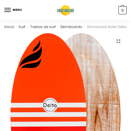
MENU
0
Inicio
Surf
Tablas de surf
Skimboards
Skimboard Alder Delta W
/
/
/
/
🔍