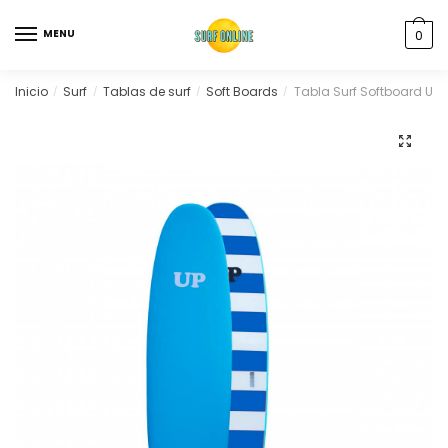
MENU
0
Inicio
Surf
Tablas de surf
Soft Boards
Tabla Surf Softboard Up 
/
/
/
/
🔍