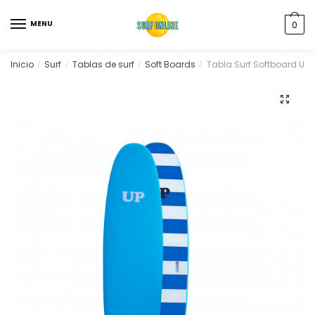
MENU
0
Inicio
Surf
Tablas de surf
Soft Boards
Tabla Surf Softboard Up 
/
/
/
/
🔍