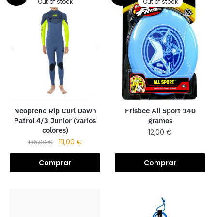
Out of stock
Out of stock
Neopreno Rip Curl Dawn
Frisbee All Sport 140
Patrol 4/3 Junior (varios
gramos
colores)
12,00
€
111,00
€
185,00
€
Comprar
Comprar