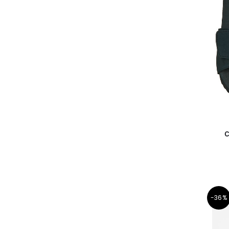
C
-36%