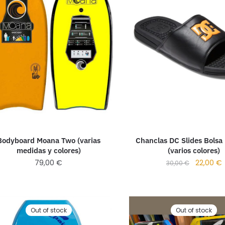
Bodyboard Moana Two (varias
Chanclas DC Slides Bols
medidas y colores)
(varios colores)
79,00
€
22,00
€
30,00
€
Out of stock
Out of stock