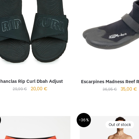
hanclas Rip Curl Dbah Adjust
Escarpines Madness Reef 
20,00
€
35,00
€
29,99
€
36,95
€
-36%
Out of stock