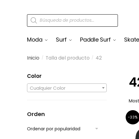
Moda
Surf
Paddle Surf
Skat
Inicio
Talla del producto
42
/
/
Color
4
Cualquier Color
Most
Orden
-33%