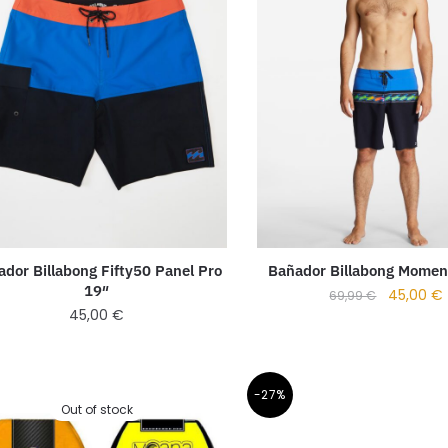
dor Billabong Fifty50 Panel Pro
Bañador Billabong Mome
19″
45,00
€
69,99
€
45,00
€
-27%
Out of stock