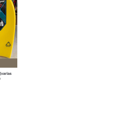
(varias
)
€