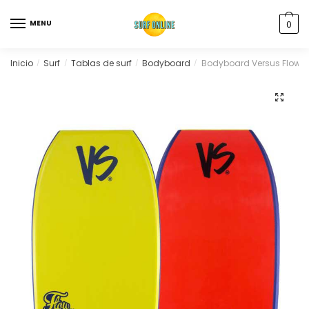
MENU
0
Inicio
Surf
Tablas de surf
Bodyboard
Bodyboard Versus Flow (
/
/
/
/
🔍