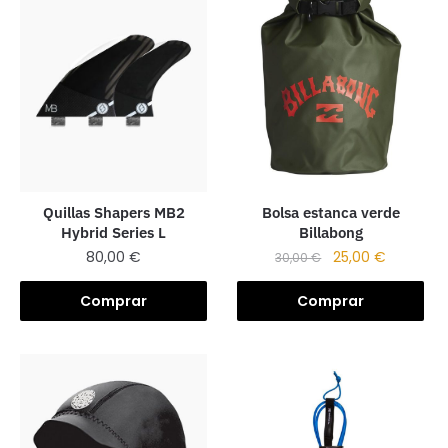
Bolsa estanca verde
Quillas Shapers MB2
Billabong
Hybrid Series L
25,00
€
80,00
€
30,00
€
Comprar
Comprar