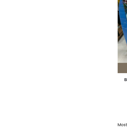
B
Most