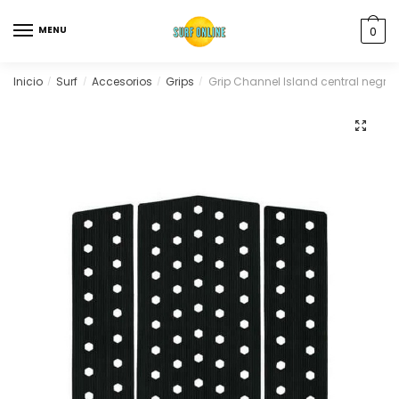
MENU
0
Inicio
Surf
Accesorios
Grips
Grip Channel Island central negro
/
/
/
/
🔍