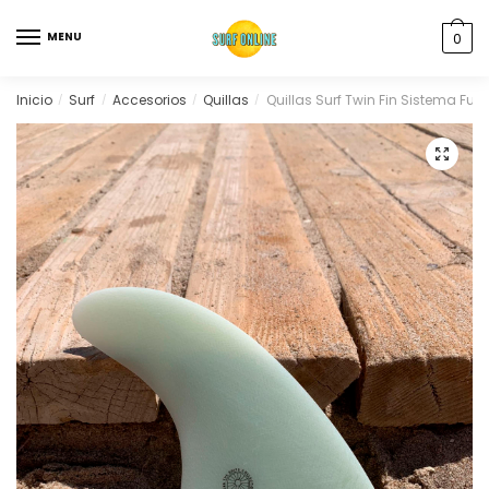
MENU
0
Inicio
Surf
Accesorios
Quillas
Quillas Surf Twin Fin Sistema Futu
/
/
/
/
🔍